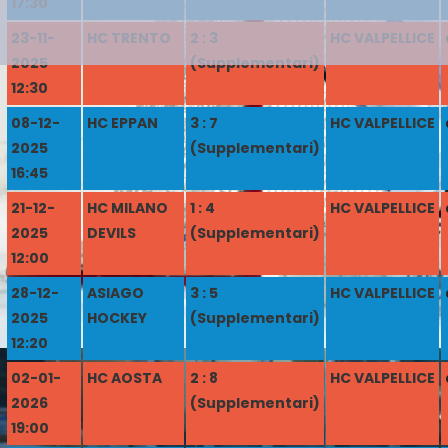
17:30
23-11-
HC TRENTO
2 : 3
HC VALPELLICE
2025
(Supplementari)
12:30
08-12-
HC EPPAN
3 : 7
HC VALPELLICE
2025
(Supplementari)
16:45
21-12-
HC MILANO
1 : 4
HC VALPELLICE
2025
DEVILS
(Supplementari)
12:00
28-12-
ASIAGO
3 : 5
HC VALPELLICE
2025
HOCKEY
(Supplementari)
12:20
02-01-
HC AOSTA
2 : 8
HC VALPELLICE
2026
(Supplementari)
19:00