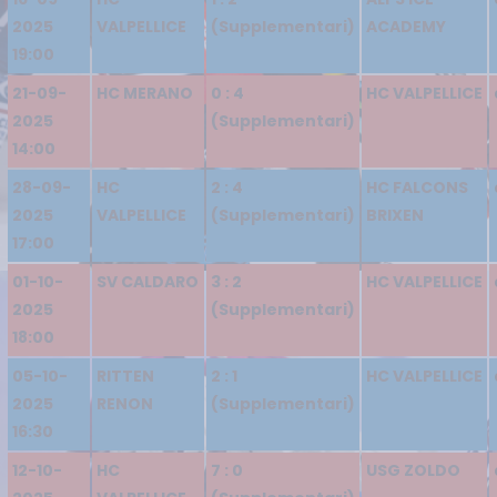
2025
VALPELLICE
(Supplementari)
ACADEMY
19:00
21-09-
HC MERANO
0 : 4
HC VALPELLICE
2025
(Supplementari)
14:00
28-09-
HC
2 : 4
HC FALCONS
2025
VALPELLICE
(Supplementari)
BRIXEN
17:00
01-10-
SV CALDARO
3 : 2
HC VALPELLICE
2025
(Supplementari)
18:00
05-10-
RITTEN
2 : 1
HC VALPELLICE
2025
RENON
(Supplementari)
16:30
12-10-
HC
7 : 0
USG ZOLDO