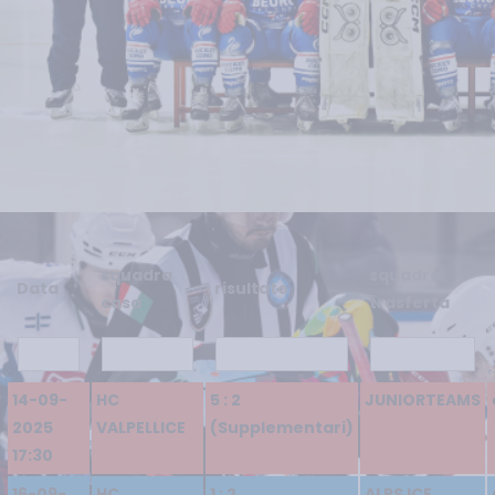
squadra
squadra
Data
risultato
casa
trasferta
14-09-
HC
5 : 2
JUNIORTEAMS
2025
VALPELLICE
(Supplementari)
17:30
16-09-
HC
1 : 2
ALPS ICE