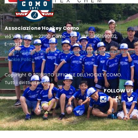
Associazione Hockey Como
via Virgilio, 16 - 22100 Como - P.I. / C.F. 01951990132
E-mail:
info@hockeycomo.net
-
hockeycomo@pecsemplice.com
Cookie Policy
Copyright © 2016 SITO UFFICIALE DELL'HOCKEY COMO.
Tutti i diritti riservati.
FOLLOW US