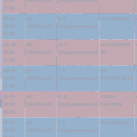
2025
VALPELLICE
(Supplementari)
17:30
19-10-
HC
5 : 2
ASD PERGINE
2025
VALPELLICE
(Supplementari)
17:30
26-10-
HC
10 : 1
HC ACADEMY
2025
VALPELLICE
(Supplementari)
BZ
17:30
02-11-
HC
1 : 3
HC
2025
VALPELLICE
(Supplementari)
PUSTERTAL JN
17:30
12-11-
HC
5 : 0
FASSA
2025
VALPELLICE
(Supplementari)
FALCONS
16:00
16-11-
HC
1 : 2
SG CORTINA
2025
VALPELLICE
(Supplementari)