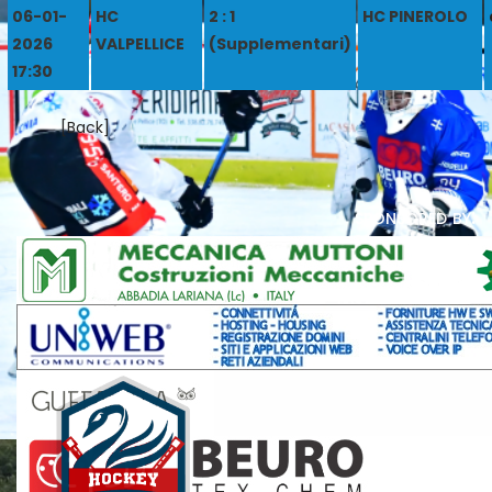
06-01-
HC
2 : 1
HC PINEROLO
2026
VALPELLICE
(Supplementari)
17:30
[Back]
sponsored by: