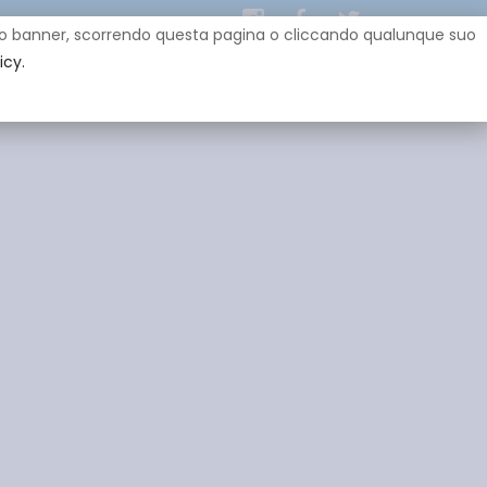
uesto banner, scorrendo questa pagina o cliccando qualunque suo
icy.
EY
SPONSOR
GADGET
CONTATTI