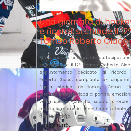
Una giornata di hocke
e ricordi: si chiude il 12
Torneo Roberto Giacò
Si è concluso con grande partecipazione
soddisfazione il 12° Torneo “Roberto Giac
appuntamento dedicato al ricordo 
Roberto Giacò, compianto ex dirigente
figura storica dell’Hockey Como. U
giornata intensa, ricca di partite, emozion
valori sportivi, che ha saputo onorare 
meglio la memoria di chi ha dato tanto a
nostra società.
Leggi tutto...