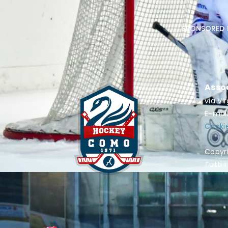
sponsored 
Asso
via Vi
E-mai
Cookie
Copyr
Tutti i 