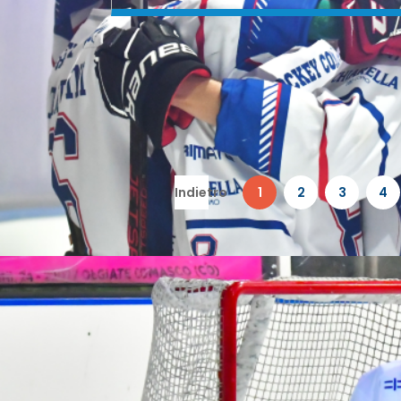
Indietro
1
2
3
4