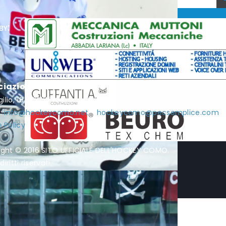
by:
ciazione Hockey Como
rgilio, 16 - 22100 Como - P.I. / C.F. 01951990132
l:
info@hockeycomo.net
-
hockeycomo@pecsemplice.com
 Policy
ight © 2016 SITO UFFICIALE DELL'HOCKEY COMO.
diritti riservati.