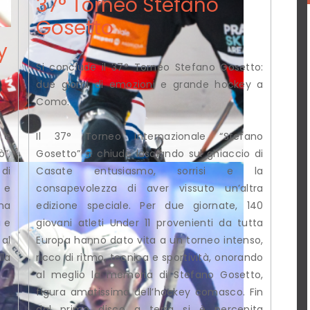
37° Torneo Stefano
Gosetto
y
Si conclude il 37° Torneo Stefano Gosetto:
°
due giorni di emozioni e grande hockey a
Como.
Il 37° Torneo Internazionale “Stefano
 e
Gosetto” si chiude lasciando sul ghiaccio di
ò”,
Casate entusiasmo, sorrisi e la
di
consapevolezza di aver vissuto un’altra
 e
edizione speciale. Per due giornate, 140
na
giovani atleti Under 11 provenienti da tutta
i e
Europa hanno dato vita a un torneo intenso,
al
ricco di ritmo, tecnica e sportività, onorando
lla
al meglio la memoria di Stefano Gosetto,
figura amatissima dell’hockey comasco. Fin
dal primo disco a terra si è percepita