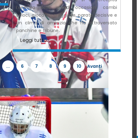
l’energia delle grandi occasioni: cambi
veloci, giocate coraggiose, parate decisive e
un clima di amicizia che ha attraversato
panchine e tribune.
Leggi tutto...
...
6
7
8
9
10
Avanti