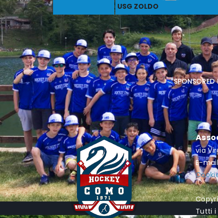
USG ZOLDO
sponsored 
Asso
via Vi
E-mai
Cookie
Copyr
Tutti i 