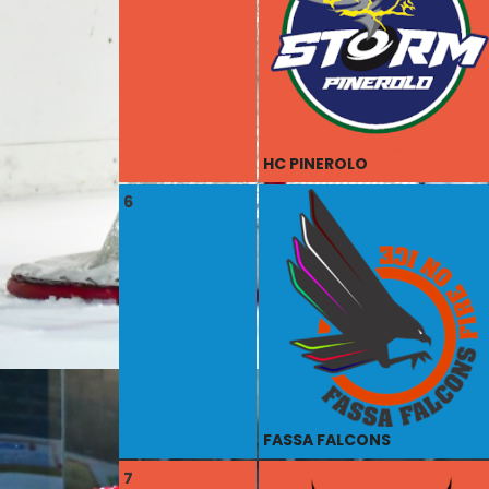
HC PINEROLO
6
FASSA FALCONS
7