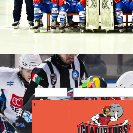
Pos.
Squadra
1