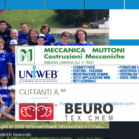
by:
ciazione Hockey Como
rgilio, 16 - 22100 Como - P.I. / C.F. 01951990132
l:
info@hockeycomo.net
-
hockeycomo@pecsemplice.com
 Policy
ight © 2016 SITO UFFICIALE DELL'HOCKEY COMO.
diritti riservati.