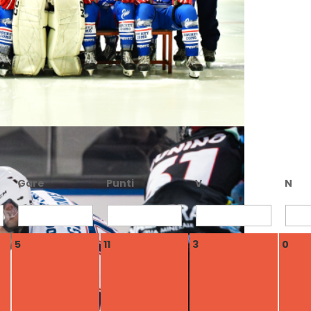
Gare
Punti
V
N
5
11
3
0