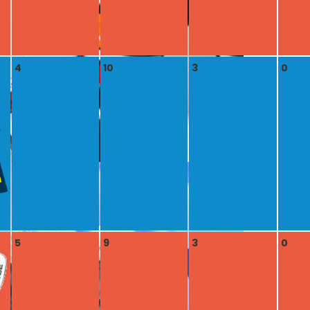
4
10
3
0
5
9
3
0