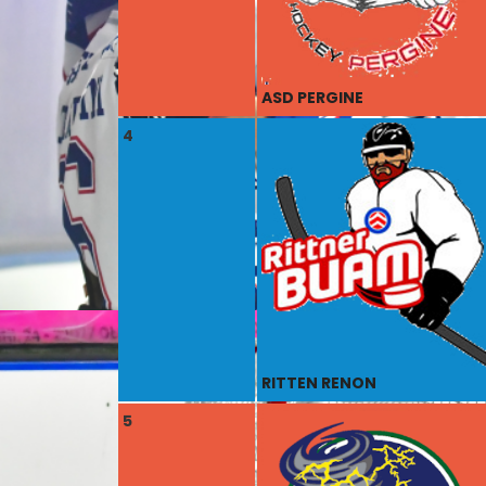
ASD PERGINE
4
RITTEN RENON
5