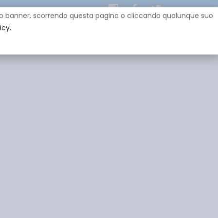
uesto banner, scorrendo questa pagina o cliccando qualunque suo
icy.
EY
SPONSOR
GADGET
CONTATTI