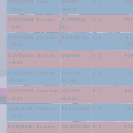
20/09/2025
Aosta
MILANO
7 : 2
AO
- 19:00
DEVILS
27/09/2025
Brunico
PUSTERTAL
4 : 2
SV 
- 11:30
JN
27/09/2025
Cortina
SG CORTINA
8 : 3
MIL
- 15:00
DEV
27/09/2025
Merano
MERANO
0 : 3
ACA
- 15:00
27/09/2025
Padova
PADOVA
0 : 8
USG
- 15:00
WAVES
27/09/2025
Cavalese
HOCKEY
5 : 1
AO
- 16:00
FIEMME
04/10/2025
Caldaro
SV CALDARO
7 : 0
USG
- 13:00
04/10/2025
Bolzano
ACADEMY BZ
6 : 0
AO