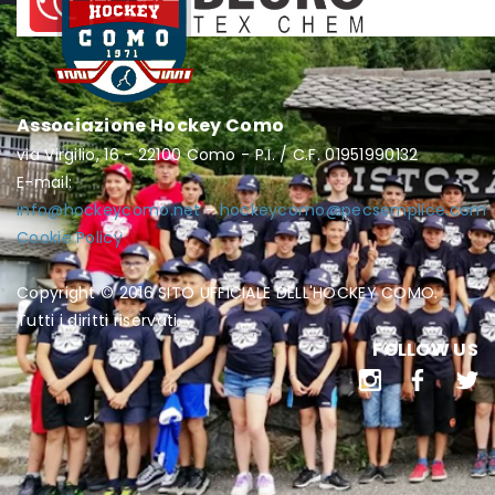
Associazione Hockey Como
via Virgilio, 16 - 22100 Como - P.I. / C.F. 01951990132
E-mail:
info@hockeycomo.net
-
hockeycomo@pecsemplice.com
Cookie Policy
Copyright © 2016 SITO UFFICIALE DELL'HOCKEY COMO.
Tutti i diritti riservati.
FOLLOW US