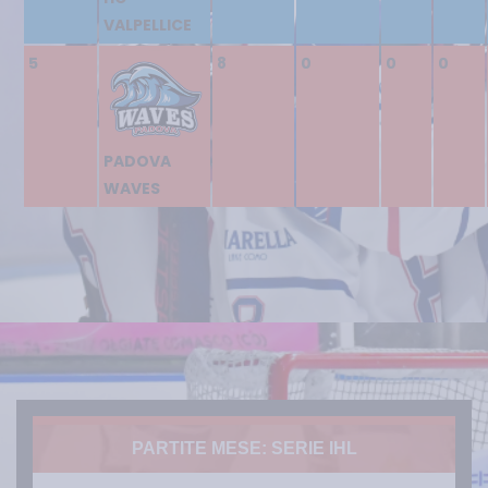
VALPELLICE
5
8
0
0
0
PADOVA
WAVES
PARTITE MESE: SERIE IHL