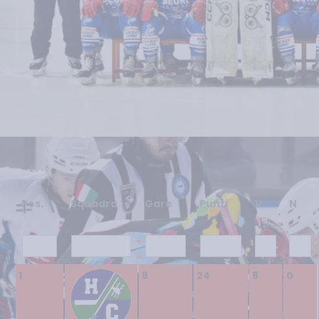
Pos.
Squadra
Gare
Punti
V
N
1
8
24
8
0