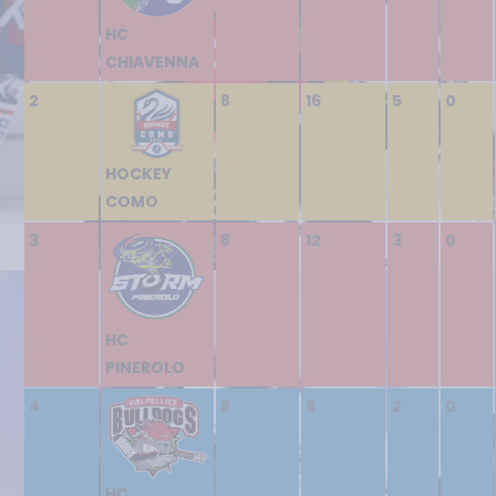
HC
CHIAVENNA
2
8
16
5
0
HOCKEY
COMO
3
8
12
3
0
HC
PINEROLO
4
8
8
2
0
HC