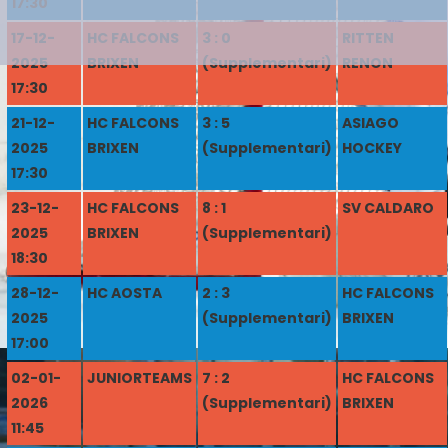
17:30
17-12-
HC FALCONS
3 : 0
RITTEN
2025
BRIXEN
(Supplementari)
RENON
17:30
21-12-
HC FALCONS
3 : 5
ASIAGO
2025
BRIXEN
(Supplementari)
HOCKEY
17:30
23-12-
HC FALCONS
8 : 1
SV CALDARO
2025
BRIXEN
(Supplementari)
18:30
28-12-
HC AOSTA
2 : 3
HC FALCONS
2025
(Supplementari)
BRIXEN
17:00
02-01-
JUNIORTEAMS
7 : 2
HC FALCONS
2026
(Supplementari)
BRIXEN
11:45