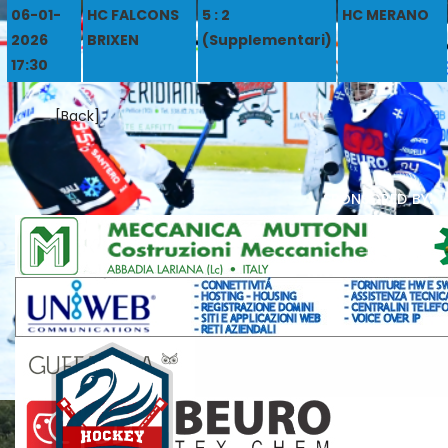
06-01-
HC FALCONS
5 : 2
HC MERANO
2026
BRIXEN
(Supplementari)
17:30
[Back]
sponsored by: