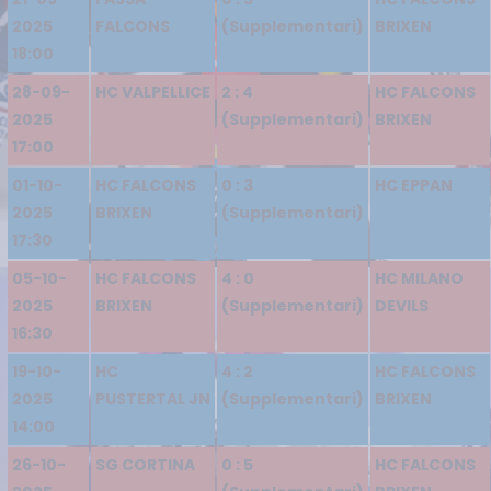
2025
FALCONS
(Supplementari)
BRIXEN
18:00
28-09-
HC VALPELLICE
2 : 4
HC FALCONS
2025
(Supplementari)
BRIXEN
17:00
01-10-
HC FALCONS
0 : 3
HC EPPAN
2025
BRIXEN
(Supplementari)
17:30
05-10-
HC FALCONS
4 : 0
HC MILANO
2025
BRIXEN
(Supplementari)
DEVILS
16:30
19-10-
HC
4 : 2
HC FALCONS
2025
PUSTERTAL JN
(Supplementari)
BRIXEN
14:00
26-10-
SG CORTINA
0 : 5
HC FALCONS