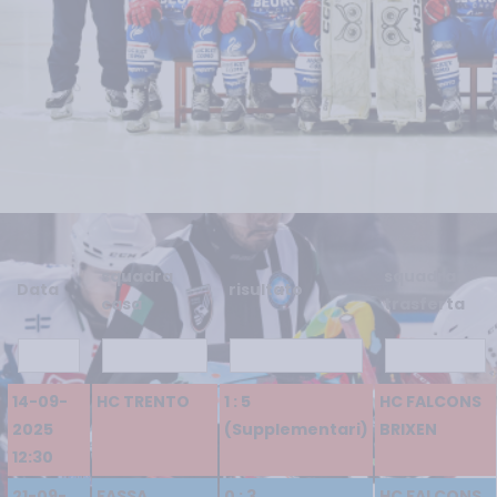
squadra
squadra
Data
risultato
casa
trasferta
14-09-
HC TRENTO
1 : 5
HC FALCONS
2025
(Supplementari)
BRIXEN
12:30
21-09-
FASSA
0 : 3
HC FALCONS