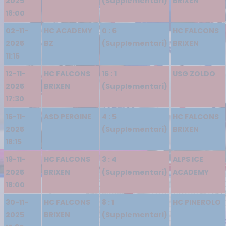
2025
(Supplementari)
BRIXEN
18:00
02-11-
HC ACADEMY
0 : 6
HC FALCONS
2025
BZ
(Supplementari)
BRIXEN
11:15
12-11-
HC FALCONS
16 : 1
USG ZOLDO
2025
BRIXEN
(Supplementari)
17:30
16-11-
ASD PERGINE
4 : 5
HC FALCONS
2025
(Supplementari)
BRIXEN
18:15
19-11-
HC FALCONS
3 : 4
ALPS ICE
2025
BRIXEN
(Supplementari)
ACADEMY
18:00
30-11-
HC FALCONS
8 : 1
HC PINEROLO
2025
BRIXEN
(Supplementari)