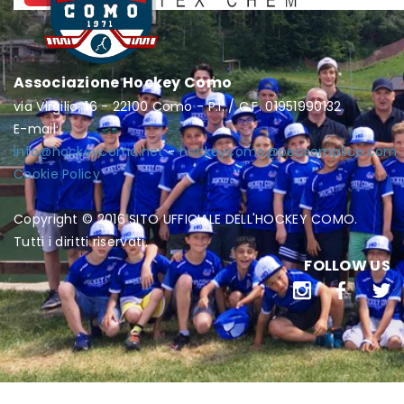
Associazione Hockey Como
via Virgilio, 16 - 22100 Como - P.I. / C.F. 01951990132
E-mail:
info@hockeycomo.net
-
hockeycomo@pecsemplice.com
Cookie Policy
Copyright © 2016 SITO UFFICIALE DELL'HOCKEY COMO.
Tutti i diritti riservati.
FOLLOW US