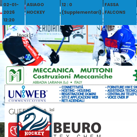
02-01-
ASIAGO
12 : 0
FASSA
2026
HOCKEY
(Supplementari)
FALCONS
12:20
[Back]
sponsored by: