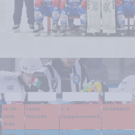
squadra
squadra
Data
risultato
casa
trasferta
14-09-
FASSA
2 : 4
HC MERANO
2025
FALCONS
(Supplementari)
18:00
21-09-
FASSA
0 : 3
HC FALCONS