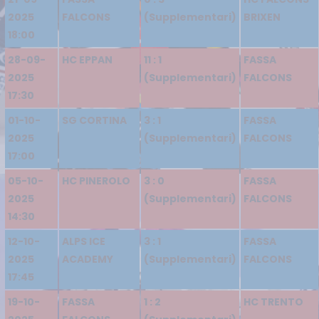
2025
FALCONS
(Supplementari)
BRIXEN
18:00
28-09-
HC EPPAN
11 : 1
FASSA
2025
(Supplementari)
FALCONS
17:30
01-10-
SG CORTINA
3 : 1
FASSA
2025
(Supplementari)
FALCONS
17:00
05-10-
HC PINEROLO
3 : 0
FASSA
2025
(Supplementari)
FALCONS
14:30
12-10-
ALPS ICE
3 : 1
FASSA
2025
ACADEMY
(Supplementari)
FALCONS
17:45
19-10-
FASSA
1 : 2
HC TRENTO