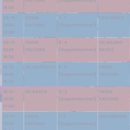
2025
FALCONS
(Supplementari)
18:00
26-10-
FASSA
7 : 1
USG ZOLDO
2025
FALCONS
(Supplementari)
18:00
02-11-
FASSA
8 : 4
HC MILANO
2025
FALCONS
(Supplementari)
DEVILS
16:30
12-11-
HC VALPELLICE
5 : 0
FASSA
2025
(Supplementari)
FALCONS
16:00
16-11-
HC AOSTA
11 : 2
FASSA
2025
(Supplementari)
FALCONS
17:00
23-11-
FASSA
1 : 3
ASD PERGINE
2025
FALCONS
(Supplementari)