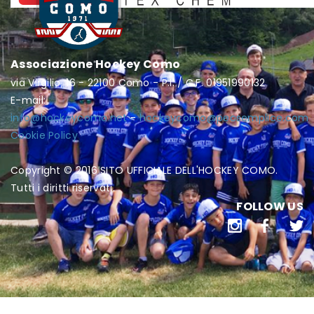
Associazione Hockey Como
via Virgilio, 16 - 22100 Como - P.I. / C.F. 01951990132
E-mail:
info@hockeycomo.net
-
hockeycomo@pecsemplice.com
Cookie Policy
Copyright © 2016 SITO UFFICIALE DELL'HOCKEY COMO.
Tutti i diritti riservati.
FOLLOW US