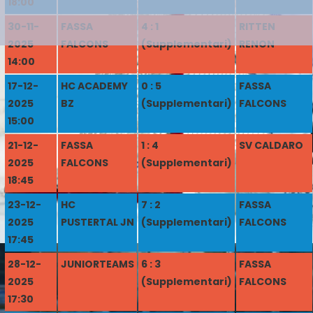
18:00
30-11-
FASSA
4 : 1
RITTEN
2025
FALCONS
(Supplementari)
RENON
14:00
17-12-
HC ACADEMY
0 : 5
FASSA
2025
BZ
(Supplementari)
FALCONS
15:00
21-12-
FASSA
1 : 4
SV CALDARO
2025
FALCONS
(Supplementari)
18:45
23-12-
HC
7 : 2
FASSA
2025
PUSTERTAL JN
(Supplementari)
FALCONS
17:45
28-12-
JUNIORTEAMS
6 : 3
FASSA
2025
(Supplementari)
FALCONS
17:30