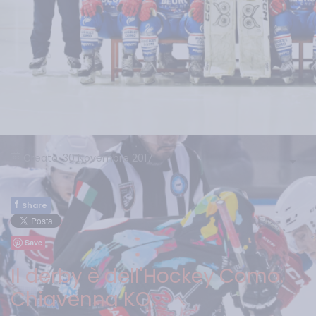
Creato: 30 Novembre 2017
f
Share
Save
Il derby è dell'Hockey Como.
Chiavenna KO.