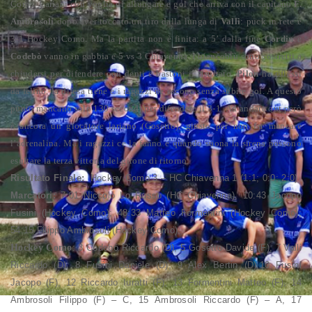
Como.
Lariani con voglia di allungare e gol che arriva con il capitano
F.
Ambrosoli
dopo aver toccato un tiro dalla lunga di
Valli
: puck in rete e
3-1 Hockey Como.
Ma la partita non è finita: a 5’ dalla fine
Cordin
e
Codebò
vanno in gabbia e 5 vs 3 Chiavenna. I biancoblù sono costretti a
chiudersi per difendere con denti e bastoni il risultato.
Pilon
ha riflessi
da felino, la difesa tiene e i ragazzi ne escono senza subire gol. A questo
punto mancano solo 130 secondi per difendere il 3-1.
Ad andare out però
è ancora un giocatore lariano (Gosetto), giusto per non far mancare
l’adrenalina. Ma i ragazzi ce la fanno e quando suona la sirena possono
esultare la terza vittoria del girone di ritorno.
Risultato Finale:
Hockey Como 3 – HC Chiavenna 1 (1:1; 0:0; 2:0)
Marcatori:
7:01 Niccolò Lo Russo (HC Chiavenna), 10:43 Jacopo
Fusini (Hockey Como); 48:33 Matteo Formentini (Hockey Como);
54:15 Filippo Ambrosoli (Hockey Como).
Hockey Como
: 3 Codebò Riccardo (D), 5 Gosetto Davide (F), 7 Valli
Riccardo (D), 8 Fusini Daniele (D), 9 Alex Bertin (D),10 Fusini
Jacopo (F), 12 Riccardo Iuratti (F), 13 Formentini Matteo (F), 14
Ambrosoli Filippo (F) – C, 15 Ambrosoli Riccardo (F) – A, 17