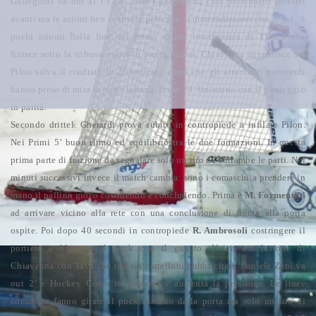
Gallegioni va out al 13’14” cosi i padroni di casa potrebbero portarsi
avanti ma le azioni ben costruite però non si materializzano con il gol.
A
pochi minuti dalla fine del primo drittel interferenza di
Tilaro
che
finisce sotto la tribuna vuota in panca puniti. Chiavenna aggredisce ma
Pilon salva il risultato in 2 momenti, dopo che gli attaccanti neroverdi
hanno preso di mira la porta lariana.
Primi 20’ finiscono con il punteggio
in parità.
Secondo drittel.
Gherardi prova subito in contropiede a infilare Pilon.
Nei Primi 5’ buon ritmo ed equilibrio tra le due formazioni. In questa
prima parte di frazione da segnalare solo un tiro da entrambe le parti.
Nei
minuti successivi invece il match cambia: sono i comaschi a prendere in
mano il pallino gioco costruendo e concludendo.
Prima è
M. Formentini
ad arrivare vicino alla rete con una conclusione di fronte alla porta
ospite. Poi dopo 40 secondi in contropiede
R. Ambrosoli
costringere il
portiere a bloccare il puck con il guanto.
Unica conclusione di
Chiavenna con Tava che tira sui cartelloni pubblicitari.
Daniele Zani va
out 2’ e Hockey Como in powerplay aumenta la pressione. Le linee
comasche fanno girare il puck lontano dalla porta ma solo un tiro di