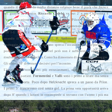
Vallazza
impensierisce davvero il portiere.
Mancano ancora 7:37
quando il capitano da media distanza colpisce bene il puck che finisce
nel guanto di Rivoira.
Riccardo Codebò
va out 2’ e per Chiavenna è
l’unica occasione per farsi vedere davanti a Pilon. Simone in questo
frangente è costretto a fare 2 miracoli per mantenere il risultato fermo
sull’1-1.
Passati i 120 secondi però gli ospiti si spengono di nuovo e,
quando il tabellone segna 2:32,
F. Ambrosoli
potrebbe portare in
vantaggio il Como, ma il capitano spreca l’occasione proprio davanti al
portiere.
Un buon secondo drittel però non è sufficiente a sbloccare il
risultato, anche se l’Hockey Como ha dimostrato di meritare il vantaggio.
Gli ultimi 20’ diventano decisivi per l’incontro.
L’inizio però non è dei più entusiasmanti, con il puck che non si
avvicina ai portieri.
Formentini
e
Valli
sono i primi a tirare ma senza
prendere la porta. Poco dopo
Holzknecht
spreca a un passo da Pilon.
I primi 5’ trascorrono così senza gol.
La prima vera opportunità arriva
dopo 8’ quando i lariani in contropiede si trovano con l’uomo i più ma
Bertin
spreca clamorosamente.
I ragazzi in bianco insistono e
Matteo
Formentini
finalmente insacca il 2-1 portando in vantaggio l’Hockey