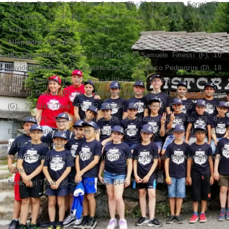
Vallazza Renè (D), 23 Ricca Andrea (D), 27 Alessandro Sorarù (F),
29 Federico Cordin (F), 30 Simone Armand Pilon (G), 40 Federico
Tesini (G), 74 Tilaro Gianluca (F).
Allenatore:
Petr Malkov
HC Chiavenna:
4 Mirko Bonetti (D), 7 Samuele Finessi (F), 10
Davide Maraffio (F), 13 Daniele Zani (F), 15 Mirco Pedranzini (D), 18
Davide Molinetti (F), 21 Pascal Blanc (D), 25 Fabio Villa (D), 27
Lorenzo Marcati (F), 28 Gianfranco Barozzi (D), 31 Andrea Rivoira
(G), 39 Alex Tava (F), 42 Davide Holzknecht (F), 55 Stefano
Gherardi (F), 58 Luca Rivoira (D), 64 Niccolò Lo Russo (D), 87
Edoardo Gallegioni (F), 90 Manuel Tenca (F), 91 Matteo Marini (D),
98 Luca Zerbu (F).
Arbitri:
Simone Lega, Willy Vinicio Volcan (Matteo Oderda, Simone
Vignolo)
Note:
Tiri Totali: 36–26; Penalità: 14-6.