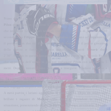
Primo drittel che si decide nei 10’ iniziali.
Tra i pali questa sera parte
Pilon
con Tesini in panchina. L’ingaggio del derby lo vince Chiavenna
che nei primi 120 secondi tenta di costruire qualcosa di pericoloso.
60
secondi dopo
Filippo Ambrosoli
e
Vallazza
ci provano ad impensierire
il portiere con due tiri da vicino.
Davide Gosetto
è il primo giocatore
della partita a finire in panca puniti, lo seguirà
Sorarù
dopo
2’30”.
Proprio in questo frangente arriva il gol ospite con Niccolò Russo
che approfitta dell’uomo in più per trafiggere Pilon con un tiro da 5
metri. Dopo 7 minuti Como costretto a inseguire.
I lariani provano a
reagire e col trascorre dei secondi si fanno sempre più pericolosi: il
pareggio finalmente arriva con
Jacopo Fusini
quando, dal cerchio
dell’ingaggio, colpisce forte il puck che va a finire alle spalle di Rivoira.
A metà partita i lariani aggiustano il match (1-1).
Dopo un inizio non
brillate i ragazzi di
Malkov
sono bravi a riprendere in mano la
situazione, presenziando di più la frazione di campo avversaria.
Edoardo