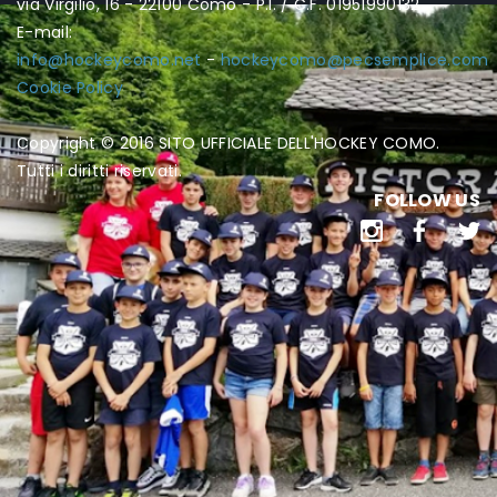
via Virgilio, 16 - 22100 Como - P.I. / C.F. 01951990132
E-mail:
info@hockeycomo.net
-
hockeycomo@pecsemplice.com
Cookie Policy
Copyright © 2016 SITO UFFICIALE DELL'HOCKEY COMO.
Tutti i diritti riservati.
FOLLOW US