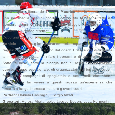
dischi passati con abilità da
Davide
mentre
Alessia
spazza
l’area di porta liberando il nostro
Maurice
che in questo torneo
non ne sbaglia una. Supportati da un tifo fantastico fatto da
genitori, nonni e soprattutto fratelli maggiori i nostri ragazzi
terminano il torneo stremati.
Dopo una votazione in spogliatoio tra i ragazzi stessi che elegge
Daniela
come miglior giocatrice della squadra (le verrà poi
regalata una maglia da gioco dal coach
Erica
è ora di ricevere
la meritata medaglia, di rifare i borsoni e di tornare in patria.
Sotto la neve, sotto la pioggia non ci resta che ringraziare
questo gruppo eccezionale, gli organizzatori del torneo, i cuochi
francesi, i compagni di spogliatoio e tutti quelli che hanno
contributo a far vivere a questi ragazzi un’esperienza che
rimarrà a lungo impressa nei loro giovani cuori.
Portieri:
Daniela Casiraghi, Giorgio Alzati.
Giocatori:
Aurora Abatangelo, Jacopo Bedon, Luca Formentini,
Maurice Ferrecchia, Alessia La Bruna, Leonardo Quadrio,
Gioele Finessi, Omar Garbuio, Davide Praderio.