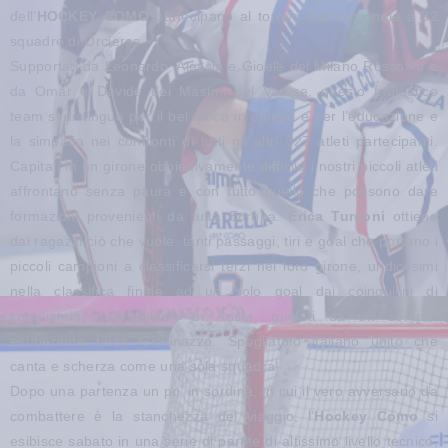
dell’
HOCKEY COMO
partecipano al torneo internazionale a 32
squadre di Orcieres.
Supportati da Leonardo, Alessia e Gioele del Milano Rossoblu e
da Omar e Davide dei Mastini del Varese, questo fantastico
team si distingue per il bel gioco in campo e per l’educazione e
la simpatia nei confronti di tutti gli altri 327 atleti partecipanti.
Capitati in un girone obbiettivamente difficile i nostri piccoli atleti
affrontano senza paura e con tutto quello che possono dare
formazioni provenienti da tutta Europa.
Erica Turconi
ottiene
dai ragazzi ciò che vuole: tanti passaggi, tiri e goal che portano i
piccoli campioni a classificarsi terzi nel loro girone, undicesimi
nella classifica finale ad un solo goal dai coinquilini di
spogliatoio, i Gladiatori di Aosta, guidati da un sempre
esuberante Luca Giovinazzo. Spogliatoio italiano unito che
canta e scherza come una sola squadra!
Dopo una partenza un po’ in sordina, in cui il vero avversario da
combattere è la stanchezza del viaggio, l’
Hockey Como
si
esibisce sabato in una serie di partite di altissimo livello tecnico,