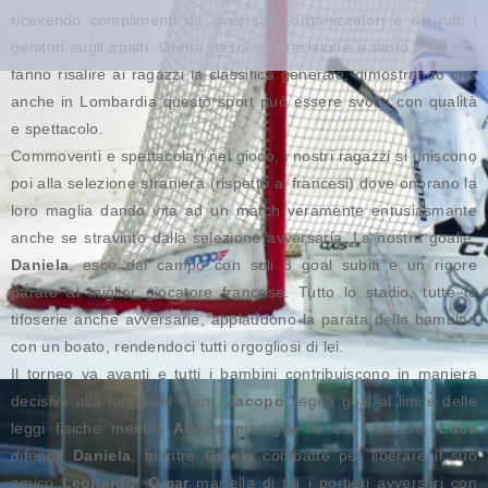
ricevendo complimenti da avversari, organizzatori e da tutti i
genitori sugli spalti. Grinta, tecnica, precisione e tanto impegno
fanno risalire ai ragazzi la classifica generale, dimostrando che
anche in Lombardia questo sport può essere svolto con qualità
e spettacolo.
Commoventi e spettacolari nel gioco, i nostri ragazzi si uniscono
poi alla selezione straniera (rispetto ai francesi) dove onorano la
loro maglia dando vita ad un match veramente entusiasmante
anche se stravinto dalla selezione avversaria. La nostra goalie,
Daniela
, esce dal campo con soli 3 goal subiti e un rigore
parato al miglior giocatore francese. Tutto lo stadio, tutte le
tifoserie anche avversarie, applaudono la parata della bambina
con un boato, rendendoci tutti orgogliosi di lei.
Il torneo va avanti e tutti i bambini contribuiscono in maniera
decisiva alla forza del team.
Jacopo
segna goal al limite delle
leggi fisiche mentre
Aurora
protegge le sue discese.
Luca
difende
Daniela
, mentre
Gioele
combatte per liberare il suo
amico
Leonardo
.
Omar
martella di tiri i portieri avversari con