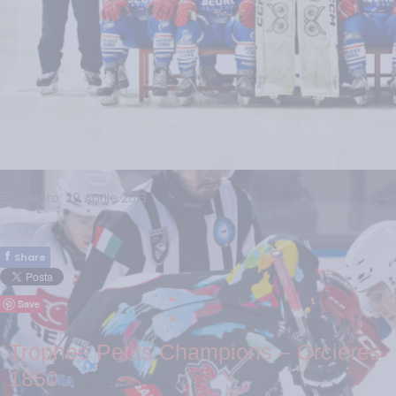
Creato: 29 Aprile 2013
f
Share
Save
Trophee Petits Champions – Orcieres
1850