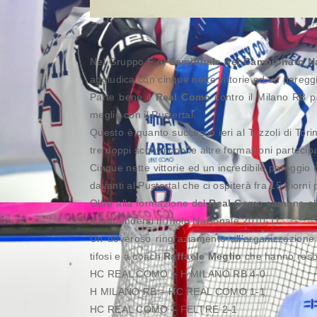
Nel Gruppo F di
Semifinale del Campionato N
aggiudica con cinque nette vittorie ed un paregg
Parte bene il
Real Como
contro il Milano RB pr
meglio con il Pustertal.
Questo è quanto successo ieri al Tazzoli di Torino 
tre doppi scontri con le altre formazioni partecipa
Cinque nette vittorie ed un incredibile pareggio 
davanti al Pustertal che ci ospiterà fra 15 giorni 
Oltre alla formazione del
Real Com
o saranno al
a contendersi il Titolo Nazionale 2010-11.
Un doveroso ringraziamento all’organizzazione d
tifosi e a coach
Raffaele Meglio
che hanno reso
HC REAL COMO – H MILANO RB 4-0
H MILANO RB – HC REAL COMO 1-1
HC REAL COMO – FELTRE 2-1