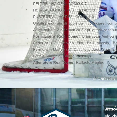
FELTRE - HC REAL COMO 0-7
HC REAL COMO – PUSTERTAL 3-0
PUSTERTAL - HC REAL COMO 1-0
Un’altra giornata di sport da incorniciare: comp
Adige sabato 2 e domenica 3 aprile, per continu
Formazione Real Como:
Brignacca Andrea (G
Federica (C), Noseda Elia, Belli Alessio, 
Formentini Matteo (A), Cavallotto Jack, Soranzio
Letizia Samuele, Gobbo Federico.
Allenatore Real Como:
Raffaele Meglio.
sponsored 
Asso
via Vi