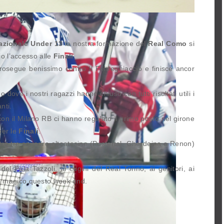
azionale Under 13
la nostra formazione del
Real Como
si
io l’accesso alle
Finali
.
osegue benissimo contro il Feltreghiaccio e finisce ancor
dove i nostri ragazzi hanno chiuso con tutti risultati utili i
nti.
con il Milano RB ci hanno regalato il primo posto nel girone
per le
Finali
.
tre tre squadre altoatesine (Pustertal, Gherdeina e Renon)
el Pala Tazzoli, ai cugini del Real Torino, ai genitori, ai
 magico questo week end.