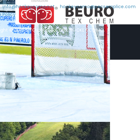
l:
info@hockeycomo.net
-
hockeycomo@pecsemplice.com
 Policy
ight © 2016 SITO UFFICIALE DELL'HOCKEY COMO.
diritti riservati.