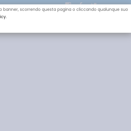
uesto banner, scorrendo questa pagina o cliccando qualunque suo
icy.
EY
SPONSOR
GADGET
CONTATTI