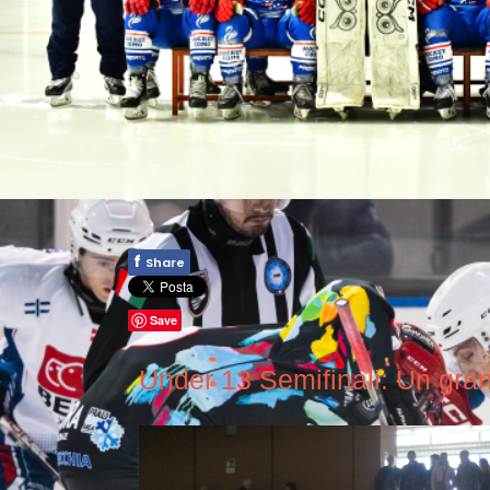
f
Share
Save
Under 13 Semifinali: Un gra