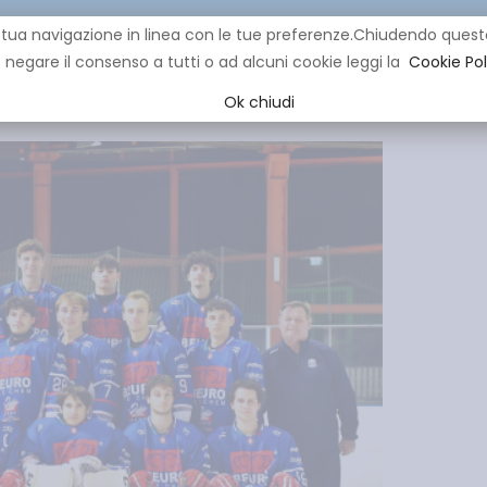
re la tua navigazione in linea con le tue preferenze.Chiudendo q
negare il consenso a tutti o ad alcuni cookie leggi la
Cookie Pol
CLUB
IHL
EVENTI
YOUNG
YOUTH
MINI HOCK
Ok chiudi