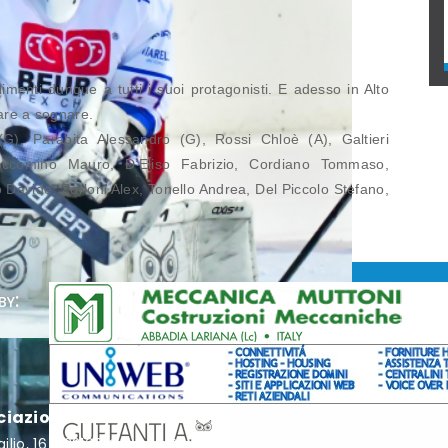
limenti dunque a tutti i suoi protagonisti. E adesso in Alto
are a sognare.
), Parabita Alessandro (G), Rossi Chloè (A), Galtieri
Boccomino Mauro, D’Eliso Fabrizio, Cordiano Tommaso,
 Davide, Zorloni Alex, Tonello Andrea, Del Piccolo Stefano,
by:
ciazione Hockey Como
rgilio, 16 - 22100 Como - P.I. / C.F. 01951990132