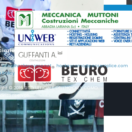
by:
ciazione Hockey Como
rgilio, 16 - 22100 Como - P.I. / C.F. 01951990132
l:
info@hockeycomo.net
-
hockeycomo@pecsemplice.com
 Policy
ight © 2016 SITO UFFICIALE DELL'HOCKEY COMO.
diritti riservati.