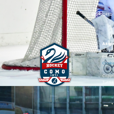
sponsored 
Asso
via Vi
E-mai
Cookie
Copyr
Tutti i 