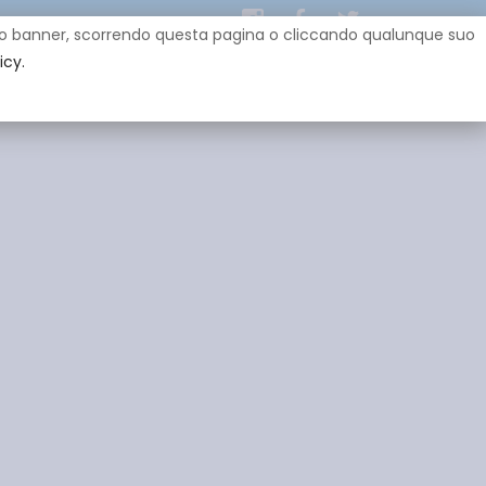
uesto banner, scorrendo questa pagina o cliccando qualunque suo
icy.
EY
SPONSOR
GADGET
CONTATTI