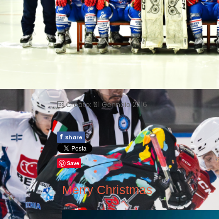
Creato: 01 Gennaio 2016
f
Share
Save
Merry Christmas