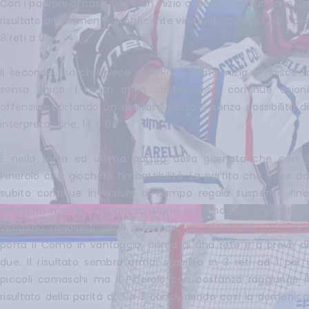
Con i padroni di casa, dopo un inizio a rilento raggiungono un
risultato ampiamente gratificante vincendo contro i Bulls per
8 reti a 0.
Il secondo match invece con Real Torino inizia e finisce a
senso unico. I nostri atleti costruiscono continue azioni
offensive portando un risultato netto e senza possibilità di
interpretazione, 14 a 0.
È nella terza ed ultima partita della giornata che con il
Pinerolo ci si giocherà l’imbattibilità. La partita che offre da
subito continue inversioni di campo regala suspense fino
all'ultimo minuto. I lariani mettono a segno la prima rete e
vengono raggiunti dagli avversari. La continuità offensiva
porta il Como in vantaggio, prima di una rete e a breve di
due. Il risultato sembra ormai stabilito in 3 reti ad 1 per i
piccoli comaschi ma il Pinerolo con costanza raggiunge il
risultato della parità di 3 a 3 concludendo così la domenica