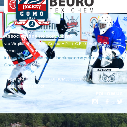
Associazione Hockey Como
via Virgilio, 16 - 22100 Como - P.I. / C.F. 01951990132
E-mail:
info@hockeycomo.net
-
hockeycomo@pecsemplice.com
Cookie Policy
Copyright © 2016 SITO UFFICIALE DELL'HOCKEY COMO.
Tutti i diritti riservati.
FOLLOW US