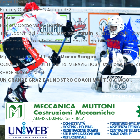
Semi finale
Hockey Como vs HC Asiago 3-2
Finale
Hockey Como vs SG Cortina 2-1
Top Scorer del Torneo
Matilde Fantin
e lasciatecelo dire
pienamente meritato per la nostra grandissima forward,
complimenti!!!
Miglior portiere del Torneo
Marco Bongini
.
COMPLIMENTI a TUTTI per la MERAVIGLIOSA stagione che ci
avete REGALATO !!!!
UN GRANDE GRAZIE AL NOSTRO COACH MATTEO GIACO'.
sponsored by: