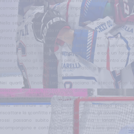
netta vittoria per 9-1. Nel secondo match contro l'Alta Badia i
comaschi cambiano registro imponendo il loro gioco e
chiudendo il match con un secco 5-0.
Nella seconda fase il Como viene inserito con le prime dei
gironi A e C e la seconda migliore del torneo.
Prima partita con Asiago e bella vittoria per 7-2, secondo
match con Cortina, i lariani vanno sotto per ben due volte ed
altrettante volte recuperano lo svantaggio, e con un forcing
finale piegano gli ampezzani per 4-2, l'ultimo incontro con la
seconda squadra di casa i Waves, match a senso unico che
il Como chiude con un secco 8-0.
Nei quarti di finale i Lariani incrociano le stecche con la
selezione del Lana, match molto difficile e combattuto che
viene vinto in ogni caso con il risultato di 3-1.
Nella semifinale si gioca contro il forte Asiago pronti a
riscattare la sconfitta nel turno preliminare, gli avversari gialli
rossi passano subito in vantaggio, ma i lariani non si
scompongono e continuano a macinare il loro gioco, prima