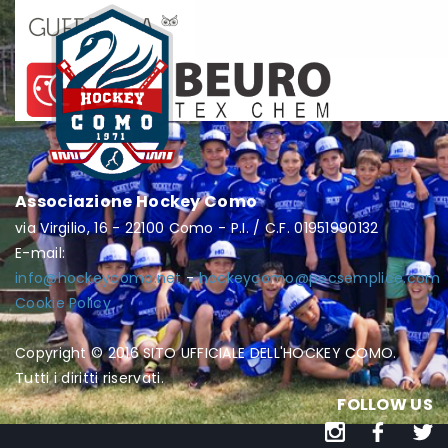
Associazione Hockey Como
via Virgilio, 16 - 22100 Como - P.I. / C.F. 01951990132
E-mail:
info@hockeycomo.net
-
hockeycomo@pecsemplice.com
Cookie Policy
Copyright © 2016 SITO UFFICIALE DELL'HOCKEY COMO.
Tutti i diritti riservati.
FOLLOW US