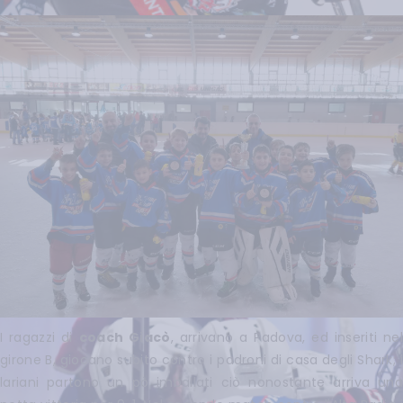
I ragazzi di
coach Giacò
, arrivano a Padova, ed inseriti nel
girone B, giocano subito contro i padroni di casa degli Shark; i
lariani partono un pò imballati ciò nonostante arriva una