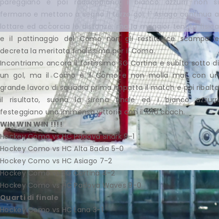
pareggiano e poi raddoppiano, i bianco azzurri non si
fermano e mettono a segno il terzo gol, l' Asiago continua a
lottare ed accorcia le distanze, ma la maggior tenuta fisica
e il pattinaggio del Como non gli restituisce scampo e
decreta la meritata finalissima per il Como.
Incontriamo ancora il fortissimo SG Cortina e subito sotto di
un gol, ma il Como è il Como e non molla mai, con un
grande lavoro di squadra prima impatta il match e poi ribalta
il risultato, suona la sirena finale ed i bianco azzurri
festeggiano una immensa vittoria con il loro coach.
WIN WIN WIN !!!!
Hockey Como vs HC Padova Shark 9-1
Hockey Como vs HC Alta Badia 5-0
Hockey Como vs HC Asiago 7-2
Hockey Como vs SG Cortina 4-2
Hockey Como vs HC Padova Waves 9-0
Quarti di finale
Hockey Como vs HC Lana 3-1