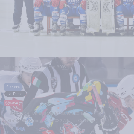
Creato: 03 Settembre 2016
f
Share
Save
Palazzo del Ghiaccio Gianmario Scola
Strèda de Dolèda, 8, 38032 Alba di Canazei (TN)