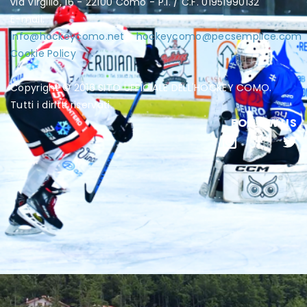
via Virgilio, 16 - 22100 Como - P.I. / C.F. 01951990132
E-mail:
info@hockeycomo.net
-
hockeycomo@pecsemplice.com
Cookie Policy
Copyright © 2016 SITO UFFICIALE DELL'HOCKEY COMO.
Tutti i diritti riservati.
FOLLOW US