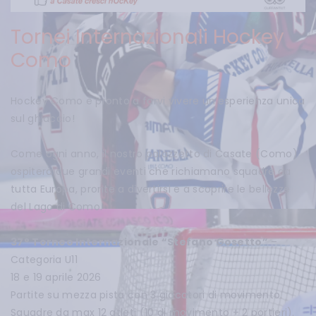
Tornei Internazionali Hockey
Como
Hockey Como è pronto a farvi vivere un’esperienza unica
sul ghiaccio!
Come ogni anno, il nostro palazzetto di Casate (Como)
ospiterà due grandi eventi che richiamano squadre da
tutta Europa, pronte a divertirsi e a scoprire le bellezze
del Lago di Como.
37° Torneo Internazionale “Stefano Gosetto”
–
Categoria U11
18 e 19 aprile 2026
Partite su mezza pista con 3 giocatori di movimento.
Squadre da max 12 atleti (10 di movimento + 2 portieri).