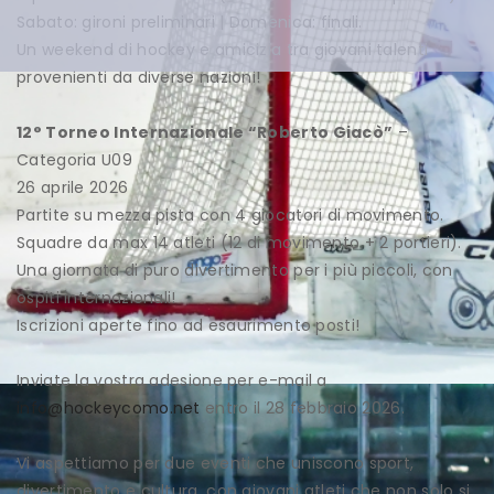
Sabato: gironi preliminari | Domenica: finali.
Un weekend di hockey e amicizia tra giovani talenti
provenienti da diverse nazioni!
12° Torneo Internazionale “Roberto Giacò”
–
Categoria U09
26 aprile 2026
Partite su mezza pista con 4 giocatori di movimento.
Squadre da max 14 atleti (12 di movimento + 2 portieri).
Una giornata di puro divertimento per i più piccoli, con
ospiti internazionali!
Iscrizioni aperte fino ad esaurimento posti!
Inviate la vostra adesione per e-mail a
info@hockeycomo.net
entro il 28 febbraio 2026.
Vi aspettiamo per due eventi che uniscono sport,
divertimento e cultura, con giovani atleti che non solo si