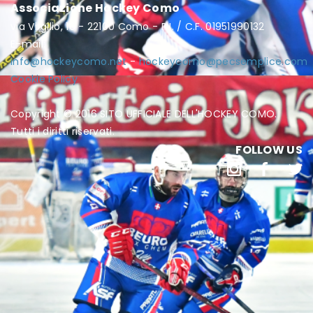
Associazione Hockey Como
via Virgilio, 16 - 22100 Como - P.I. / C.F. 01951990132
E-mail:
info@hockeycomo.net
-
hockeycomo@pecsemplice.com
Cookie Policy
Copyright © 2016 SITO UFFICIALE DELL'HOCKEY COMO.
Tutti i diritti riservati.
FOLLOW US